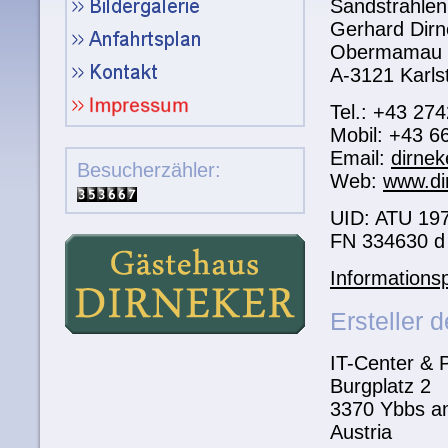
Sandstrahlen
Gerhard Dirn
Obermamau 
A-3121 Karls
Tel.: +43 27
Mobil: +43 6
Email:
dirnek
Besucherzähler:
Web:
www.di
UID: ATU 19
FN 334630 d
Informations
Ersteller 
IT-Center &
Burgplatz 2
3370 Ybbs a
Austria