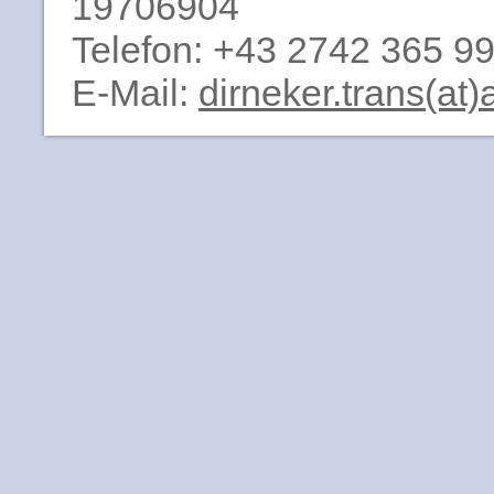
19706904
Telefon: +43 2742 365 99
E-Mail:
dirneker.trans(at)